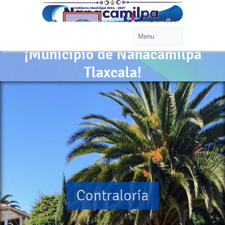
¡Municipio de Nanacamilpa
Tlaxcala!
Contraloría